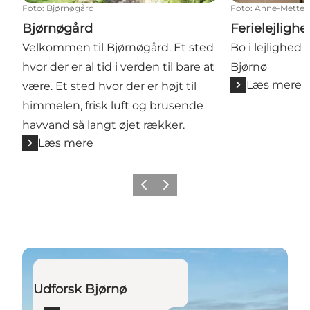
Foto
:
Bjørnøgård
Foto
:
Anne-Mette
Bjørnøgård
Ferielejligh
Velkommen til Bjørnøgård. Et sted
Bo i lejlighed 
hvor der er al tid i verden til bare at
Bjørnø
Læs mere
være. Et sted hvor der er højt til
himmelen, frisk luft og brusende
havvand så langt øjet rækker.
Læs mere
Forrige billede
Næste billede
Læs mere
Udforsk Bjørnø