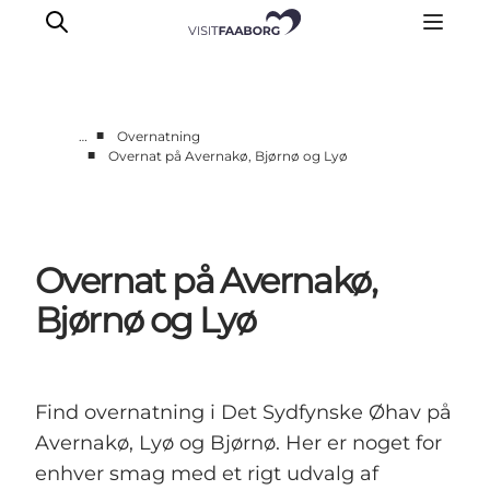
■
…
Overnatning
■
Overnat på Avernakø, Bjørnø og Lyø
Overnatning
Spisesteder
Oplevelser
Overnat på Avernakø,
Øhop
Outdoor
Bjørnø og Lyø
Det sker
Find overnatning i Det Sydfynske Øhav på
Avernakø, Lyø og Bjørnø. Her er noget for
enhver smag med et rigt udvalg af