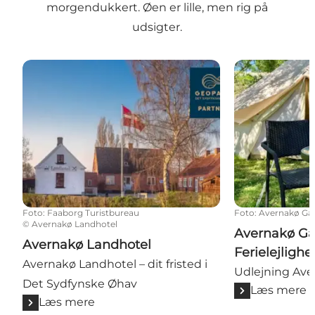
morgendukkert. Øen er lille, men rig på
udsigter.
Avernakø Landhotel
Avernakø Gårdb
Foto
:
Faaborg Turistbureau
Foto
:
Avernakø Gå
©
Avernakø Landhotel
Avernakø Gå
Avernakø Landhotel
Ferielejlighe
Avernakø Landhotel – dit fristed i
Udlejning Ave
Det Sydfynske Øhav
Læs mere
Læs mere