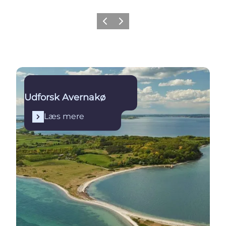
Forrige billede
Næste billede
Læs mere
Udforsk Avernakø
Læs mere