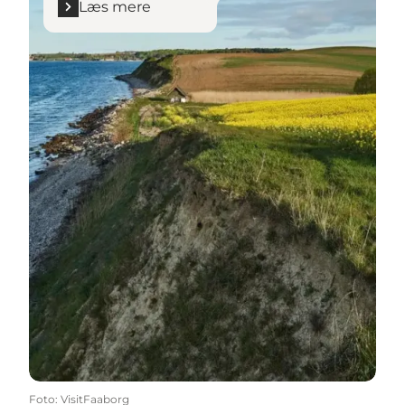
Læs mere
Foto
:
VisitFaaborg