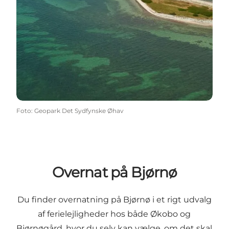
Foto
:
Geopark Det Sydfynske Øhav
Overnat på Bjørnø
Du finder overnatning på Bjørnø i et rigt udvalg
af ferielejligheder hos både Økobo og
Bjørnøgård, hvor du selv kan vælge, om det skal