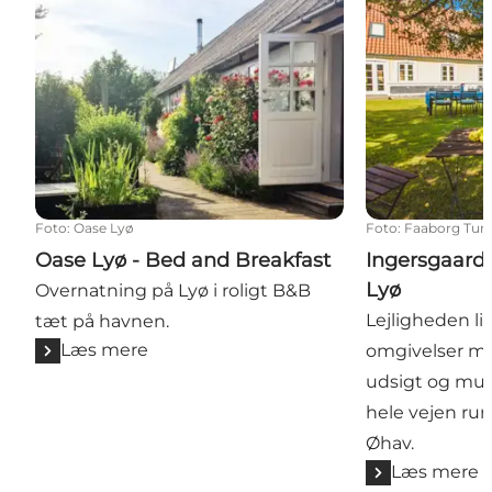
Foto
:
Oase Lyø
Foto
:
Faaborg Turi
Oase Lyø - Bed and Breakfast
Ingersgaard 
Lyø
Overnatning på Lyø i roligt B&B
Lejligheden li
tæt på havnen.
Læs mere
omgivelser me
udsigt og mul
hele vejen run
Øhav.
Læs mere