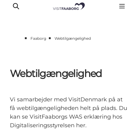
■
■
Faaborg
Webtilgængelighed
Overnatning
Spisesteder
Oplevelser
Webtilgængelighed
Øhop
Outdoor
Det sker
Vi samarbejder med VisitDenmark på at
få webtilgængeligheden helt på plads. Du
kan se VisitFaaborgs WAS erklæring hos
Digitaliseringsstyrelsen her.