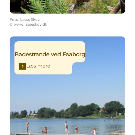
Foto
:
Lasse Skov
©
www.lasseskov.dk
Læs mere
Badestrande ved Faaborg
Læs mere