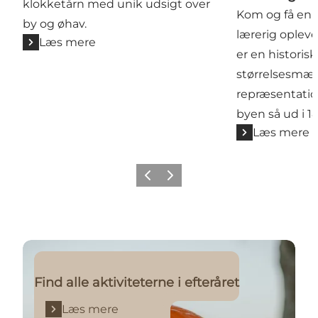
klokketårn med unik udsigt over
Kom og få en 
by og øhav.
lærerig opleve
Læs mere
er en historis
størrelsesmæss
repræsentatio
byen så ud i 1
Læs mere
Forrige billede
Næste billede
Læs mere
Find alle aktiviteterne i efteråret
Læs mere