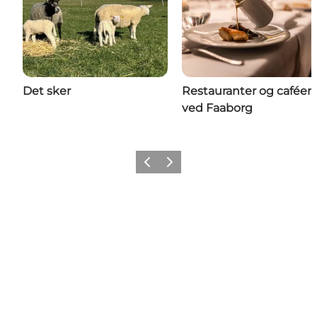
Det sker
Restauranter og caféer
ved Faaborg
Forrige billede
Næste billede
Del dine eventyr i Faaborg med
os