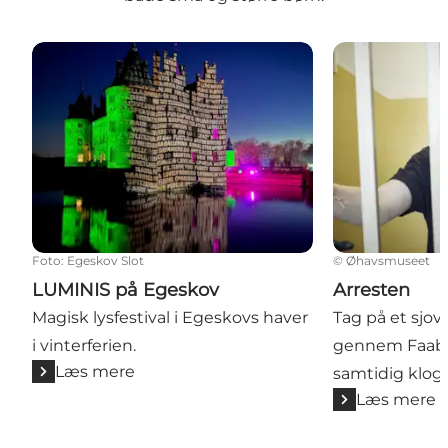
LUMINIS på Egeskov
Arresten
Foto
:
Egeskov Slot
©
Øhavsmuseet
LUMINIS på Egeskov
Arresten
Magisk lysfestival i Egeskovs haver
Tag på et sjo
i vinterferien.
gennem Faabor
Læs mere
samtidig kloge
Læs mere