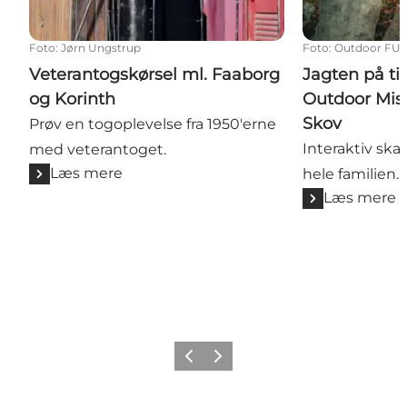
Foto
:
Jørn Ungstrup
Foto
:
Outdoor FU
Veterantogskørsel ml. Faaborg
Jagten på t
og Korinth
Outdoor Miss
Skov
Prøv en togoplevelse fra 1950'erne
Interaktiv skat
med veterantoget.
Læs mere
hele familien.
Læs mere
Forrige billede
Næste billede