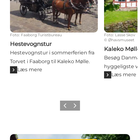
Foto
:
Faaborg Turistbureau
Foto
:
Lasse Skov
©
Øhavsmuseet
Hestevognstur
Kaleko Møll
Hestevognstur i sommerferien fra
Besøg Danmar
Torvet i Faaborg til Kaleko Mølle.
hyggeligste v
Læs mere
Læs mere
Forrige billede
Næste billede
Læs mere