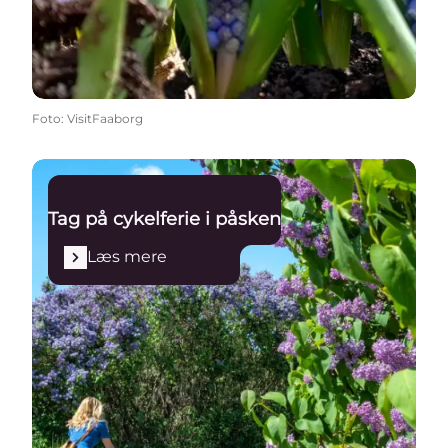
Foto
:
VisitFaaborg
Læs mere
Tag på cykelferie i påsken
Læs mere