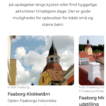
på opdagelse langs kysten eller find hyggelige
aktiviteter til køligere dage. Der er gode
muligheder for oplevelser for både små og
større børn.
Faaborg Klokketårn
Faaborg Minib
©
Visit Faaborg
Foto
:
Faaborg Turi
©
Faaborg Miniby
Faaborg Klokketårn
Faaborg Min
Oplev Faaborgs historiske
udstilling