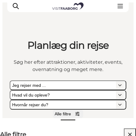
Planlæg din rejse
Overnatning
Spisesteder
Søg her efter attraktioner, aktiviteter, events,
Oplevelser
overnatning og meget mere.
Øhop
Outdoor
Jeg rejser med ...
Det sker
Hvad vil du opleve?
Hvornår rejser du?
Alle filtre
Jeg rejser med ...
Hvad vil du opleve?
Hvornår rejser du?
Alle filtre