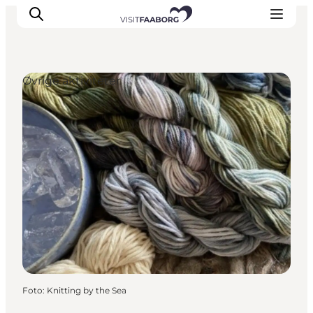
Øvrige aktiviteter
Overnatning
Spisesteder
Oplevelser
Øhop
Outdoor
Det sker
Foto
:
Knitting by the Sea