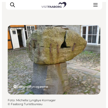
Street art og skulpturer
Overnatning
Spisesteder
Oplevelser
Øhop
Outdoor
Det sker
Faaborg, Fyn og øerne
Foto
:
Michella Lyngbye Kornager
©
Faaborg Turistbureau