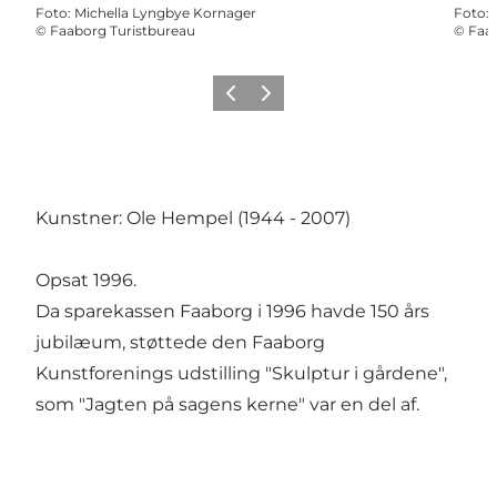
Foto
:
Michella Lyngbye Kornager
Foto
:
©
Faaborg Turistbureau
©
Faab
Forrige billede
Næste billede
Kunstner: Ole Hempel (1944 - 2007)
Opsat 1996.
Da sparekassen Faaborg i 1996 havde 150 års
jubilæum, støttede den Faaborg
Kunstforenings udstilling "Skulptur i gårdene",
som "Jagten på sagens kerne" var en del af.