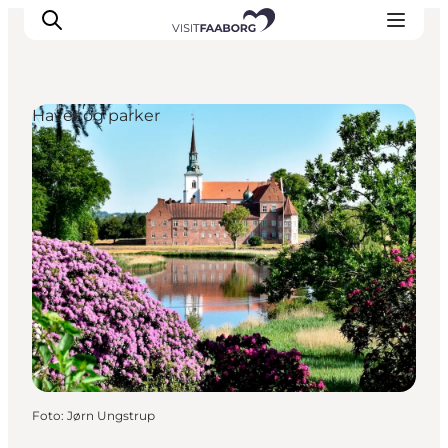
Haver og parker
Overnatning
Spisesteder
Oplevelser
Øhop
Outdoor
Det sker
Foto
:
Jørn Ungstrup