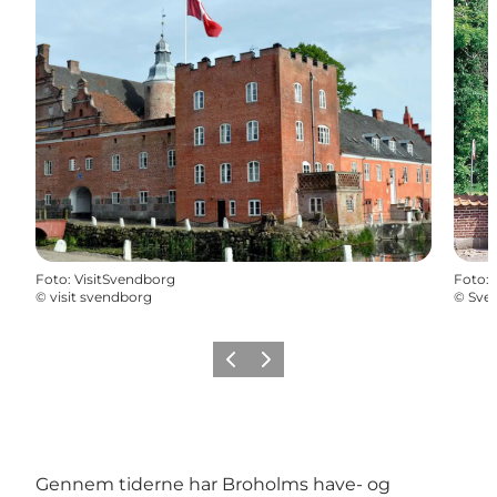
Foto
:
VisitSvendborg
Foto
:
©
visit svendborg
©
Sve
Forrige billede
Næste billede
Gennem tiderne har Broholms have- og