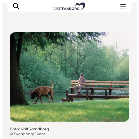
Haver og parker
Overnatning
Spisesteder
Oplevelser
Øhop
Outdoor
Det sker
Foto
:
VisitSvendborg
©
SvendborgEvent