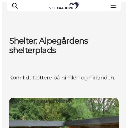
Shelter: Alpegårdens
Overnatning
shelterplads
Spisesteder
Oplevelser
Øhop
Kom lidt tættere på himlen og hinanden.
Outdoor
Det sker
Shelters og naturlejrpladser