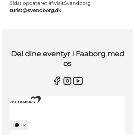
Sidst opdateret af:
VisitSvendborg
turist@svendborg.dk
Del dine eventyr i Faaborg med
os
Vælg sprog