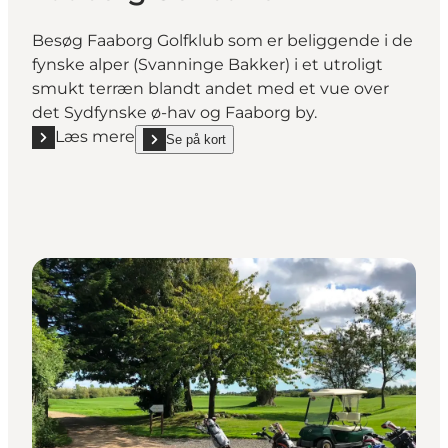
Besøg Faaborg Golfklub som er beliggende i de
fynske alper (Svanninge Bakker) i et utroligt
smukt terræn blandt andet med et vue over
det Sydfynske ø-hav og Faaborg by.
Læs mere
Se på kort
Læs mere "Faaborg Golfbane"
show Faaborg Golfbane on_map