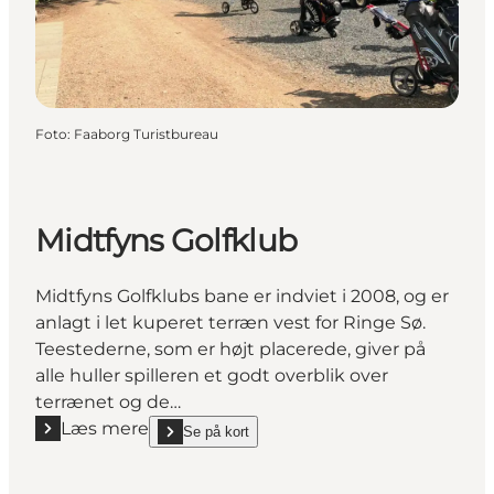
Foto
:
Faaborg Turistbureau
Midtfyns Golfklub
Midtfyns Golfklubs bane er indviet i 2008, og er
anlagt i let kuperet terræn vest for Ringe Sø.
Teestederne, som er højt placerede, giver på
alle huller spilleren et godt overblik over
terrænet og de…
Læs mere
Se på kort
Læs mere "Midtfyns Golfklub"
show Midtfyns Golfklub on_map