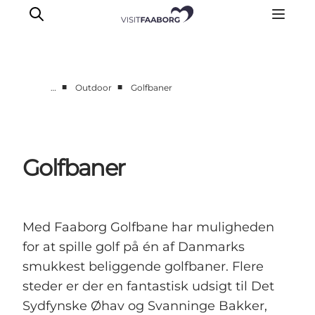
■
■
…
Outdoor
Golfbaner
Overnatning
Spisesteder
Oplevelser
Golfbaner
Øhop
Outdoor
Det sker
Med Faaborg Golfbane har muligheden
for at spille golf på én af Danmarks
smukkest beliggende golfbaner. Flere
steder er der en fantastisk udsigt til Det
Sydfynske Øhav og Svanninge Bakker,