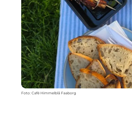
Foto
:
Café Himmelblå Faaborg