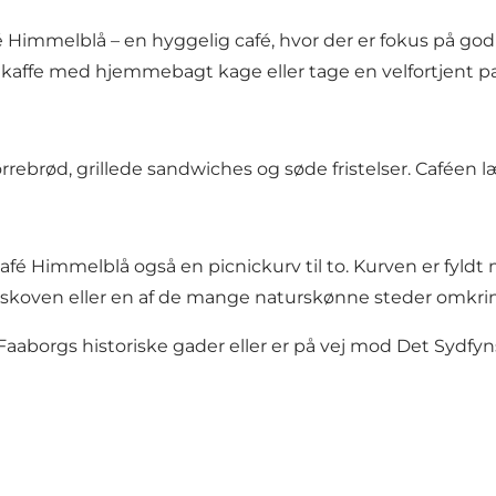
Himmelblå – en hyggelig café, hvor der er fokus på go
 kaffe med hjemmebagt kage eller tage en velfortjent 
ørrebrød, grillede sandwiches og søde fristelser. Cafée
fé Himmelblå også en picnickurv til to. Kurven er fyldt 
den, skoven eller en af de mange naturskønne steder omkr
aaborgs historiske gader eller er på vej mod Det Sydfyn