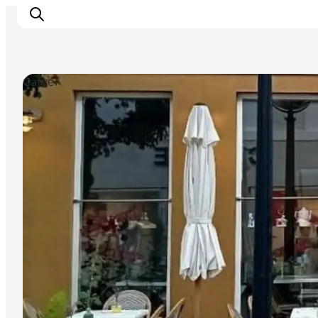
Cafeer
Overnatning
Spisesteder
Oplevelser
Øhop
Outdoor
Det sker