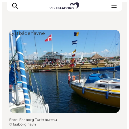
Lystbådehavne
Overnatning
Spisesteder
Oplevelser
Øhop
Outdoor
Det sker
Foto
:
Faaborg Turistbureau
©
faaborg havn