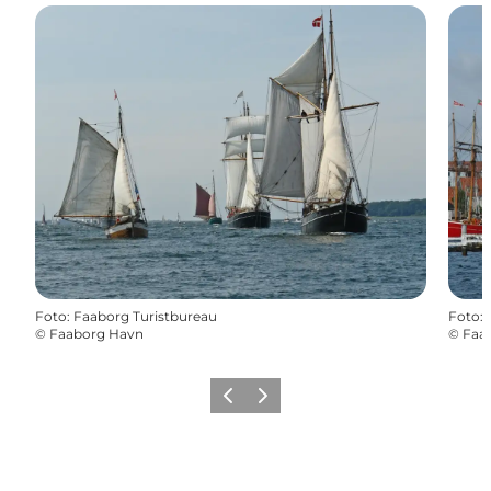
Foto
:
Faaborg Turistbureau
Foto
:
©
Faaborg Havn
©
Faa
Forrige billede
Næste billede