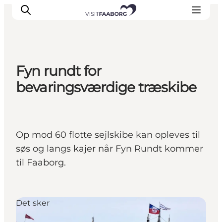
Fyn rundt for
Overnatning
bevaringsværdige træskibe
Spisesteder
Oplevelser
Øhop
Op mod 60 flotte sejlskibe kan opleves til
Outdoor
søs og langs kajer når Fyn Rundt kommer
Det sker
til Faaborg.
Det sker