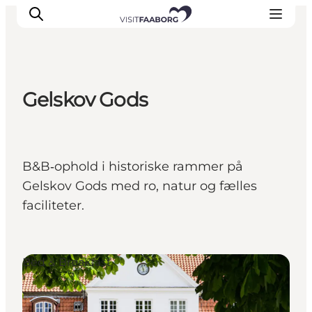
Gelskov Gods
Overnatning
Spisesteder
Oplevelser
B&B‑ophold i historiske rammer på
Øhop
Gelskov Gods med ro, natur og fælles
Outdoor
faciliteter.
Det sker
Bed & Breakfast