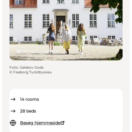
Faaborg, Fyn og øerne
Foto
:
Gelskov Gods
©
Faaborg Turistbureau
14
rooms
28
beds
Besøg hjemmeside