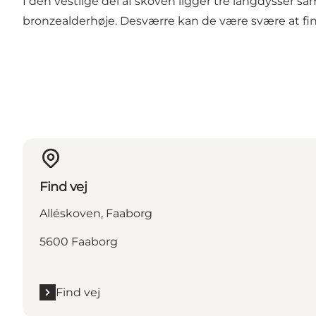
I den vestlige del af skoven ligger tre langdysser sa
bronzealderhøje. Desværre kan de være svære at fin
Find vej
Alléskoven, Faaborg
5600 Faaborg
Find vej