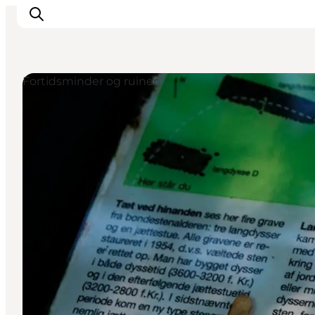
Fortidsminder og ruiner
Overnatning
Spisesteder
Oplevelser
Øhop
Outdoor
Det sker