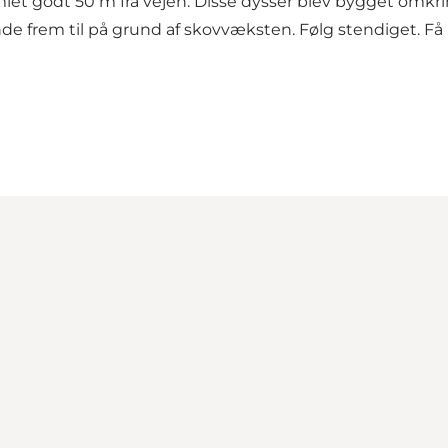
mlet godt 50 m fra vejen. Disse dysser blev bygget omkring
de frem til på grund af skovvæksten. Følg stendiget. Få