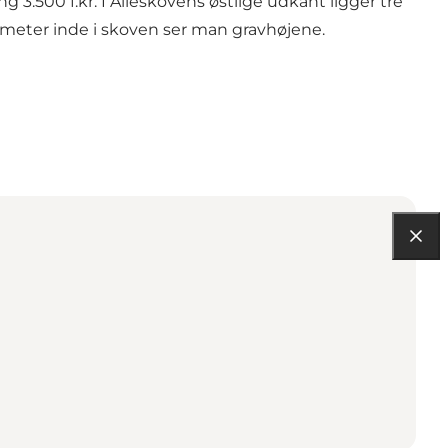
 3.500 f.kr. I Alleskovens østlige udkant ligger tre
 meter inde i skoven ser man gravhøjene.