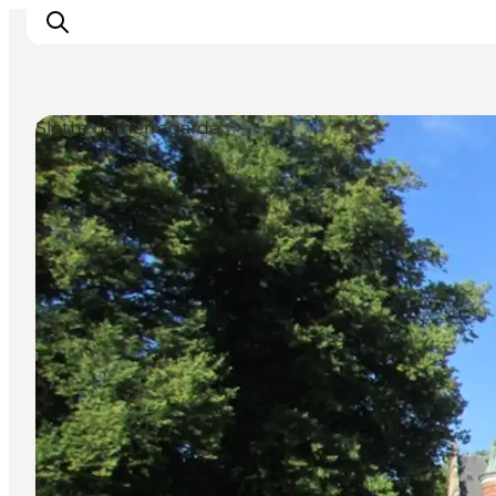
Slotte og herregårde
Overnatning
Spisesteder
Oplevelser
Øhop
Outdoor
Det sker