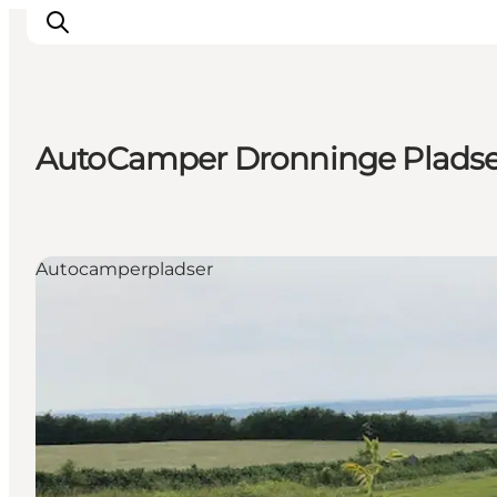
AutoCamper Dronninge Plads
Overnatning
Spisesteder
Oplevelser
Autocamperpladser
Øhop
Outdoor
Det sker