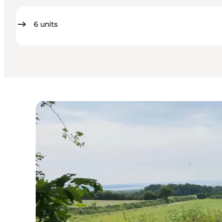
6
units