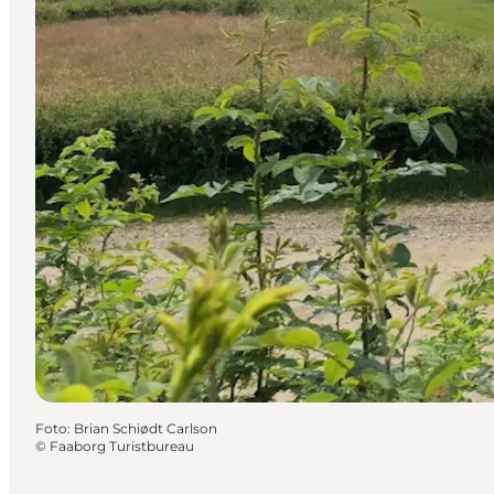
Foto
:
Brian Schiødt Carlson
©
Faaborg Turistbureau