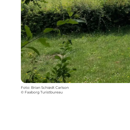
Foto
:
Brian Schiødt Carlson
©
Faaborg Turistbureau