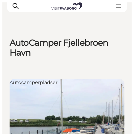
AutoCamper Fjellebroen
Overnatning
Havn
Spisesteder
Oplevelser
Øhop
Autocamperpladser
Outdoor
Det sker