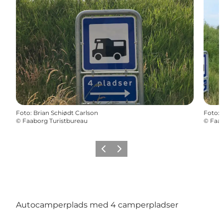
Foto
:
Brian Schiødt Carlson
Foto
:
©
Faaborg Turistbureau
©
Faab
Forrige billede
Næste billede
Autocamperplads med 4 camperpladser