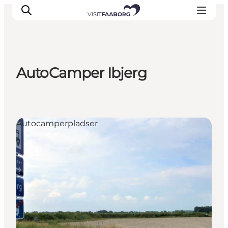
AutoCamper Ibjerg
Overnatning
Spisesteder
Oplevelser
Autocamperpladser
Øhop
Outdoor
Det sker