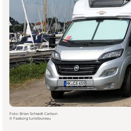
Foto
:
Brian Schiødt Carlson
©
Faaborg turistbureau