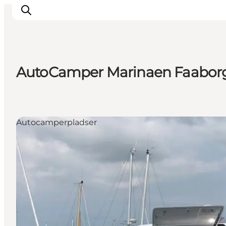
AutoCamper Marinaen Faabor
Overnatning
Spisesteder
Oplevelser
Autocamperpladser
Øhop
Outdoor
Det sker