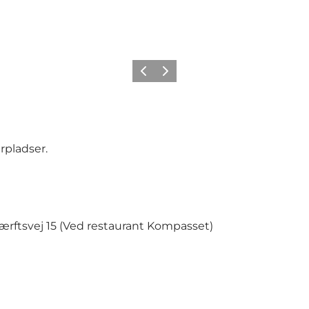
Forrige billede
Næste billede
pladser.
ærftsvej 15 (Ved restaurant Kompasset)