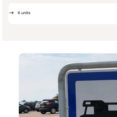
6
units