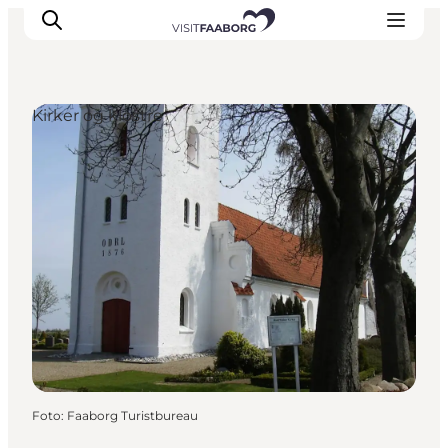
Kirker og klostre
Overnatning
Spisesteder
Oplevelser
Øhop
Outdoor
Det sker
Foto
:
Faaborg Turistbureau