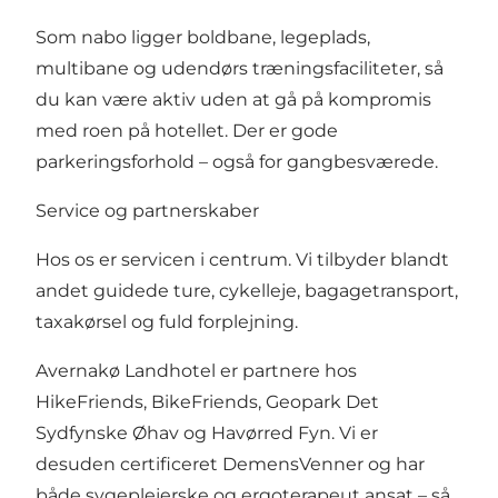
Som nabo ligger boldbane, legeplads,
multibane og udendørs træningsfaciliteter, så
du kan være aktiv uden at gå på kompromis
med roen på hotellet. Der er gode
parkeringsforhold – også for gangbesværede.
Service og partnerskaber
Hos os er servicen i centrum. Vi tilbyder blandt
andet guidede ture, cykelleje, bagagetransport,
taxakørsel og fuld forplejning.
Avernakø Landhotel er partnere hos
HikeFriends, BikeFriends, Geopark Det
Sydfynske Øhav og Havørred Fyn. Vi er
desuden certificeret DemensVenner og har
både sygeplejerske og ergoterapeut ansat – så