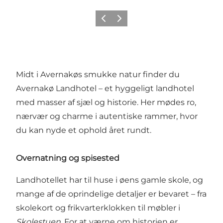
Forrige billede
Næste billede
Midt i Avernakøs smukke natur finder du
Avernakø Landhotel – et hyggeligt landhotel
med masser af sjæl og historie. Her mødes ro,
nærvær og charme i autentiske rammer, hvor
du kan nyde et ophold året rundt.
Overnatning og spisested
Landhotellet har til huse i øens gamle skole, og
mange af de oprindelige detaljer er bevaret – fra
skolekort og frikvarterklokken til møbler i
Skolestuen
. For at værne om historien er