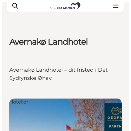
Avernakø Landhotel
Overnatning
Spisesteder
Oplevelser
Avernakø Landhotel – dit fristed i Det
Øhop
Sydfynske Øhav
Outdoor
Det sker
Hoteller