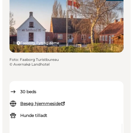
Faaborg, Fyn og øerne
Foto
:
Faaborg Turistbureau
©
Avernakø Landhotel
30
beds
Besøg hjemmeside
Hunde tilladt