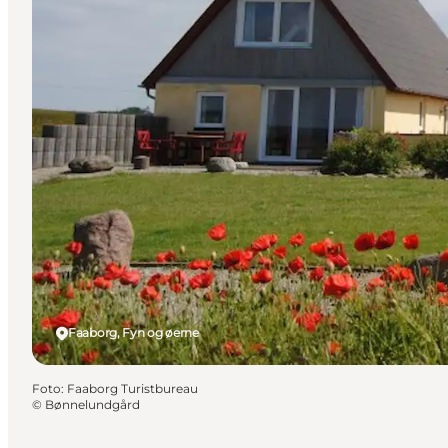
Faaborg, Fyn og øerne
Foto
:
Faaborg Turistbureau
©
Bønnelundgård