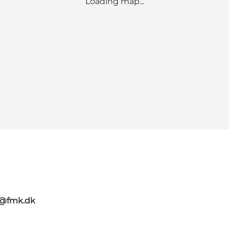
Loading map...
g@fmk.dk