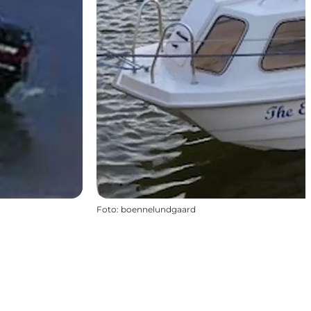
Foto
:
boennelundgaard