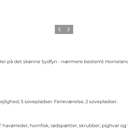
Forrige billede
Næste billede
Her på det skønne Sydfyn - nærmere bestemt Horneland 
elejlighed, 5 sovepladser. Ferieværelse, 2 sovepladser.
af: havørreder, hornfisk, rødspætter, skrubber, pighvar og 