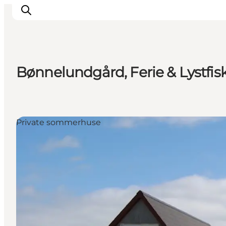
Bønnelundgård, Ferie & Lystfisk
Overnatning
Spisesteder
Oplevelser
Private sommerhuse
Øhop
Outdoor
Det sker