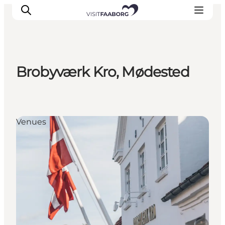
Brobyværk Kro, Mødested
Overnatning
Spisesteder
Oplevelser
Venues
Øhop
Outdoor
Det sker