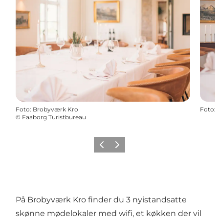
Foto
:
Brobyværk Kro
Foto
:
©
Faaborg Turistbureau
Forrige billede
Næste billede
På Brobyværk Kro finder du 3 nyistandsatte
skønne mødelokaler med wifi, et køkken der vil