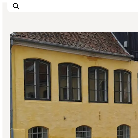
Street art og skulpturer
Overnatning
Spisesteder
Oplevelser
Øhop
Outdoor
Det sker