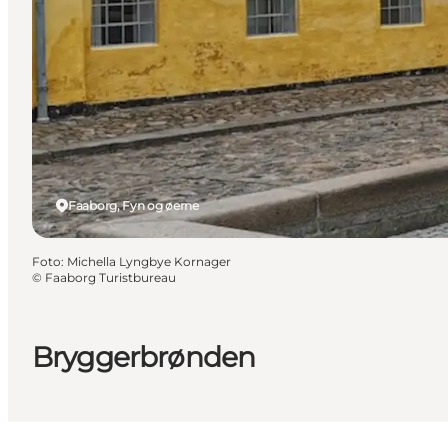
Faaborg, Fyn og øerne
Foto
:
Michella Lyngbye Kornager
©
Faaborg Turistbureau
Bryggerbrønden