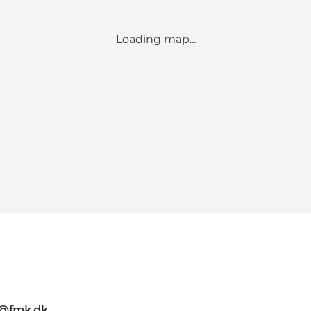
Loading map...
g@fmk.dk