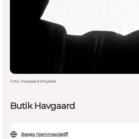
Foto
:
Havgaard Smykker
Butik Havgaard
Besøg hjemmeside