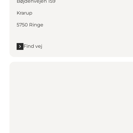
Bøjdenvejen 159
Krarup
5750 Ringe
Find vej