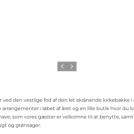
Forrige billede
Næste billede
 ved den vestlige fod af den let skrånende kirkebakke i d
rangementer i løbet af året og en lille butik hvor du 
ve, som vores gæster er velkomne til at benytte, samt l
ugt og grønsager.