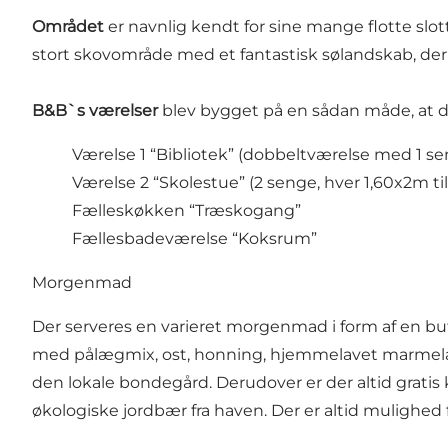
Området
er navnlig kendt for sine mange flotte sl
stort skovområde med et fantastisk sølandskab, der i
B&B`s værelser
blev bygget på en sådan måde, at de
Værelse 1 “Bibliotek” (dobbeltværelse med 1 se
Værelse 2 “Skolestue” (2 senge, hver 1,60x2m ti
Fælleskøkken “Træskogang”
Fællesbadeværelse “Koksrum”
Morgenmad
Der serveres en varieret morgenmad i form af en buf
med pålægmix, ost, honning, hjemmelavet marmelade 
den lokale bondegård. Derudover er der altid gratis 
økologiske jordbær fra haven. Der er altid mulighed for