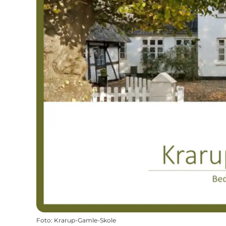
Foto
:
Krarup-Gamle-Skole