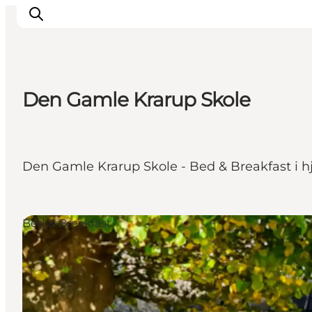
Den Gamle Krarup Skole
Overnatning
Spisesteder
Oplevelser
Den Gamle Krarup Skole - Bed & Breakfast i hj
Øhop
Outdoor
Det sker
Bed & Breakfast