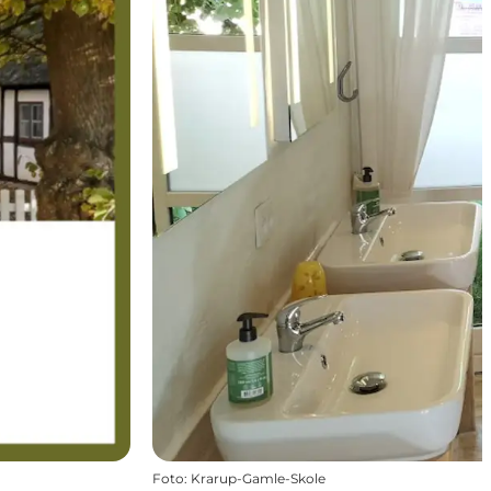
Foto
:
Krarup-Gamle-Skole