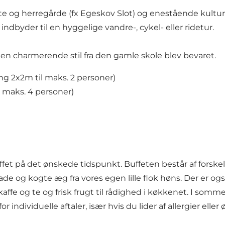
otte og herregårde (fx Egeskov Slot) og enestående kult
ndbyder til en hyggelige vandre-, cykel- eller ridetur.
n charmerende stil fra den gamle skole blev bevaret.
ng 2x2m til maks. 2 personer)
l maks. 4 personer)
fet på det ønskede tidspunkt. Buffeten består af forske
og kogte æg fra vores egen lille flok høns. Der er også
kaffe og te og frisk frugt til rådighed i køkkenet. I som
 individuelle aftaler, især hvis du lider af allergier elle