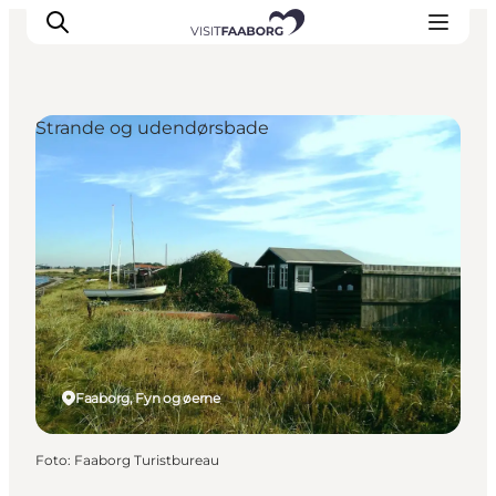
Strande og udendørsbade
Overnatning
Spisesteder
Oplevelser
Øhop
Outdoor
Det sker
Faaborg, Fyn og øerne
Foto
:
Faaborg Turistbureau