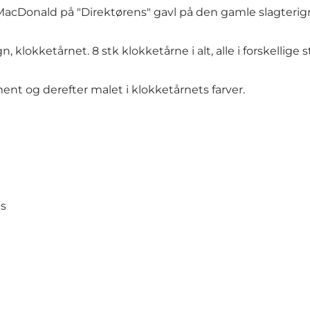
o MacDonald på "Direktørens" gavl på den gamle slagterig
klokketårnet. 8 stk klokketårne i alt, alle i forskellige s
ment og derefter malet i klokketårnets farver.
ls