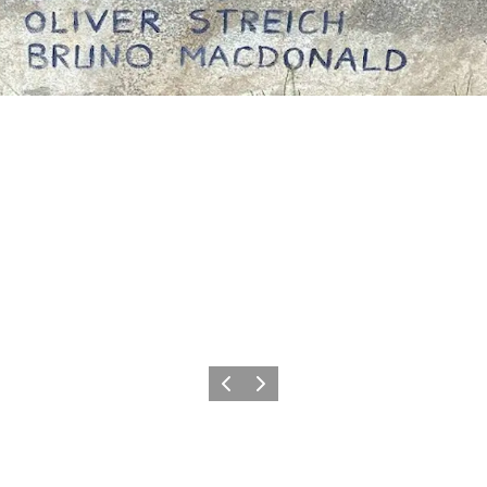
Forrige billede
Næste billede