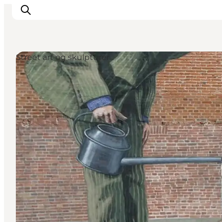
Street art og skulpturer
Overnatning
Spisesteder
Oplevelser
Øhop
Outdoor
Det sker