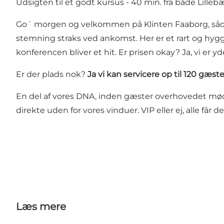
Udsigten til et godt kursus - 40 min. fra både Lille
Go´ morgen og velkommen på Klinten Faaborg, sådan
stemning straks ved ankomst. Her er et rart og hygge
konferencen bliver et hit. Er prisen okay? Ja, vi er 
Er der plads nok?
Ja vi kan servicere op til 120 gæste
En del af vores DNA, inden gæster overhovedet møde
direkte uden for vores vinduer. VIP eller ej, alle få
Læs mere