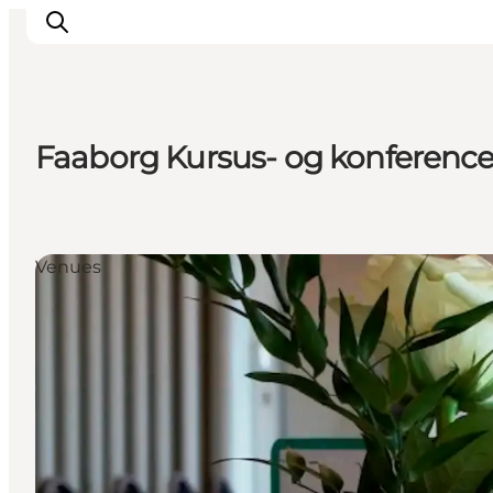
Faaborg Kursus- og konferenc
Overnatning
Spisesteder
Oplevelser
Venues
Øhop
Outdoor
Det sker