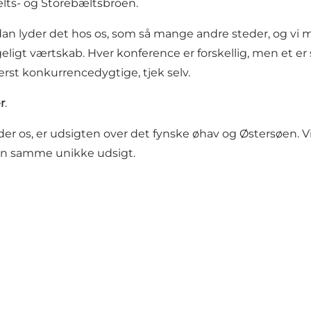
bælts- og Storebæltsbroen.
 lyder det hos os, som så mange andre steder, og vi 
ligt værtskab. Hver konference er forskellig, men et er s
yderst konkurrencedygtige, tjek selv.
r
.
r os, er udsigten over det fynske øhav og Østersøen. V
r den samme unikke udsigt.