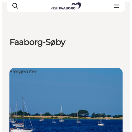
Faaborg-Søby
Overnatning
Spisesteder
Oplevelser
Færgeruter
Øhop
Outdoor
Det sker