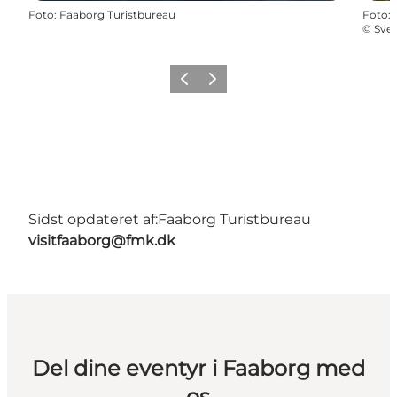
Foto
:
Faaborg Turistbureau
Foto
:
©
Sve
Forrige billede
Næste billede
Sidst opdateret af:
Faaborg Turistbureau
visitfaaborg@fmk.dk
Del dine eventyr i Faaborg med
os