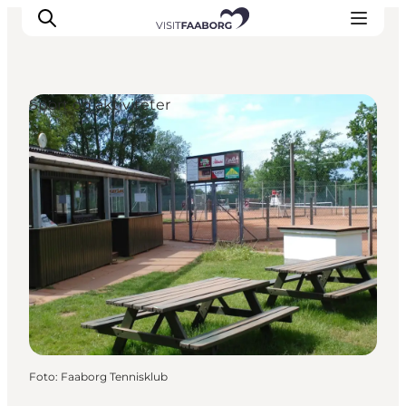
Sport og aktiviteter
Overnatning
Spisesteder
Oplevelser
Øhop
Outdoor
Det sker
Foto
:
Faaborg Tennisklub