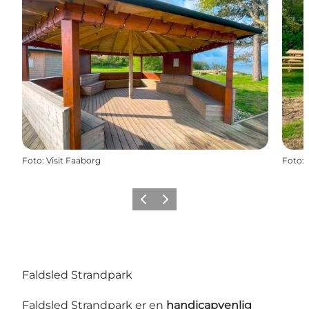
Foto
:
Visit Faaborg
Foto
:
Forrige billede
Næste billede
Faldsled Strandpark
Faldsled Strandpark er en
handicapvenlig