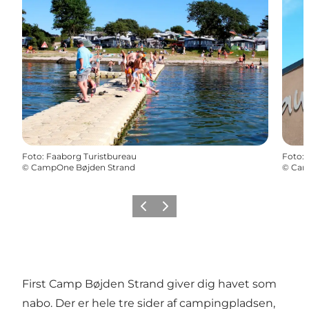
Foto
:
Faaborg Turistbureau
Foto
:
©
CampOne Bøjden Strand
©
Cam
Forrige billede
Næste billede
First Camp Bøjden Strand giver dig havet som
nabo. Der er hele tre sider af campingpladsen,