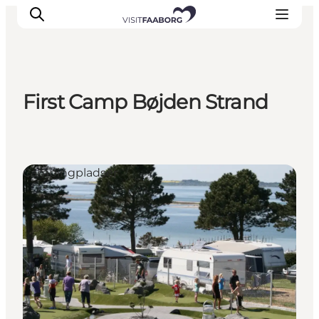
First Camp Bøjden Strand
Overnatning
Spisesteder
Oplevelser
Campingpladser
Øhop
Outdoor
Det sker