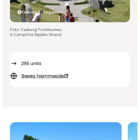
Faaborg, Fyn og øerne
Foto
:
Faaborg Turistbureau
©
CampOne Bøjden Strand
295
units
Besøg hjemmeside