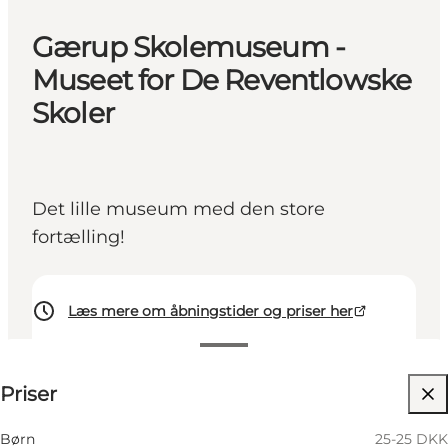
Gærup Skolemuseum -
Museet for De Reventlowske
Skoler
Det lille museum med den store
fortælling!
Læs mere om åbningstider og priser her
Se priser
Priser
Besøg hjemmeside
Børn
25-25 DKK