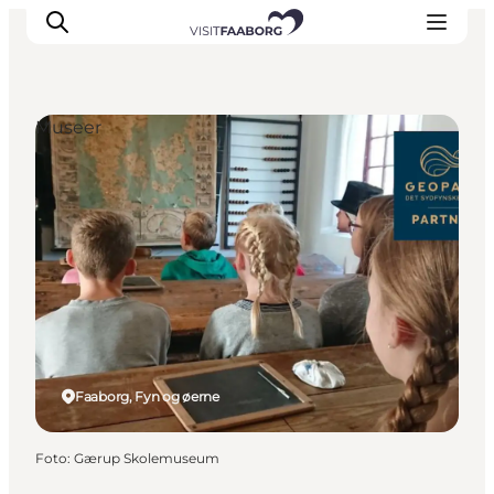
Museer
Overnatning
Spisesteder
Oplevelser
Øhop
Outdoor
Det sker
Faaborg, Fyn og øerne
Foto
:
Gærup Skolemuseum