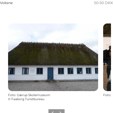
Voksne
50-50 DKK
Foto
:
Gærup Skolemuseum
Foto
:
©
Faaborg Turistbureau