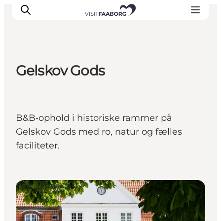
Gelskov Gods
Overnatning
Spisesteder
Oplevelser
B&B‑ophold i historiske rammer på
Øhop
Gelskov Gods med ro, natur og fælles
Outdoor
faciliteter.
Det sker
Bed & Breakfast