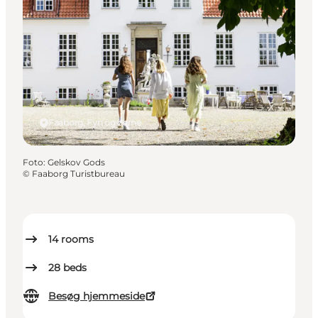
Faaborg, Fyn og øerne
Foto
:
Gelskov Gods
©
Faaborg Turistbureau
14
rooms
28
beds
Besøg hjemmeside