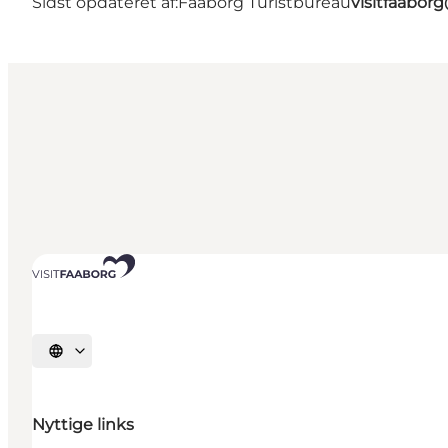
Sidst opdateret af:
Faaborg Turistbureau
visitfaabor
Vælg sprog
Nyttige links