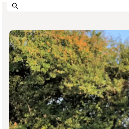
Naturområder
Overnatning
Spisesteder
Oplevelser
Øhop
Outdoor
Det sker