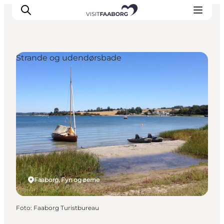
Strande og udendørsbade
Overnatning
Spisesteder
Oplevelser
Øhop
Outdoor
Det sker
Faaborg, Fyn og øerne
Foto
:
Faaborg Turistbureau