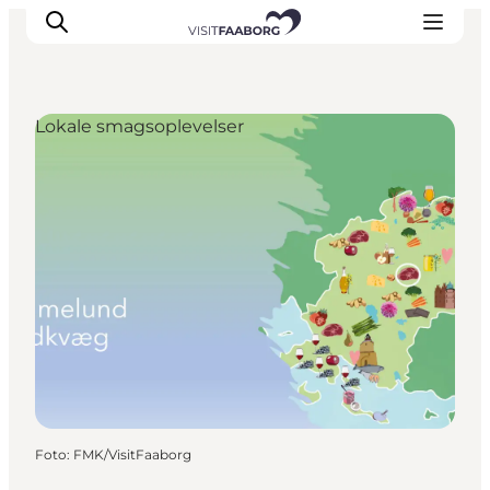
Lokale smagsoplevelser
Overnatning
Spisesteder
Oplevelser
Øhop
Outdoor
Det sker
Foto
:
FMK/VisitFaaborg