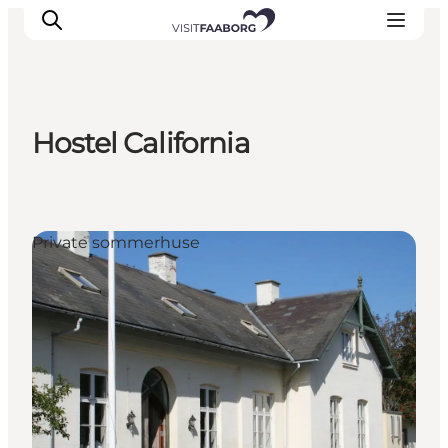
Hostel California
Overnatning
Spisesteder
Oplevelser
Private sommerhuse
Øhop
Outdoor
Det sker