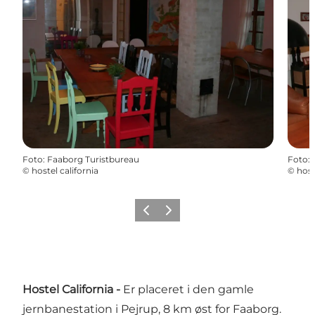
Foto
:
Faaborg Turistbureau
Foto
:
©
hostel california
©
host
Forrige billede
Næste billede
Hostel California -
Er placeret i den gamle
jernbanestation i Pejrup, 8 km øst for Faaborg.