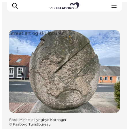
Street art og skulpturer
Overnatning
Spisesteder
Oplevelser
Øhop
Outdoor
Det sker
Foto
:
Michella Lyngbye Kornager
©
Faaborg Turistbureau