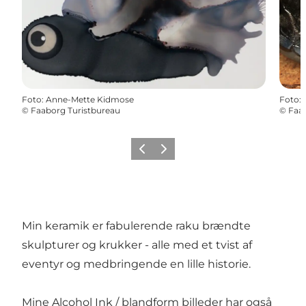
Foto
:
Anne-Mette Kidmose
Foto
:
©
Faaborg Turistbureau
©
Faab
Forrige billede
Næste billede
Min keramik er fabulerende raku brændte
skulpturer og krukker - alle med et tvist af
eventyr og medbringende en lille historie.
Mine Alcohol Ink / blandform billeder har også