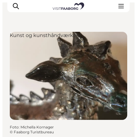
Kunst og kunsthåndværkere
Overnatning
Spisesteder
Oplevelser
Øhop
Outdoor
Det sker
Foto
:
Michella Kornager
©
Faaborg Turistbureau