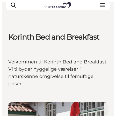
Korinth Bed and Breakfast
Overnatning
Spisesteder
Oplevelser
Velkommen til Korinth Bed and Breakfast
Øhop
Vi tilbyder hyggelige værelser i
Outdoor
naturskønne omgivelse til fornuftige
Det sker
priser.
Bed & Breakfast