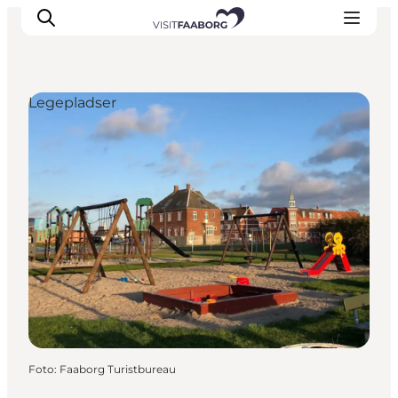
Legepladser
Overnatning
Spisesteder
Oplevelser
Øhop
Outdoor
Det sker
Foto
:
Faaborg Turistbureau