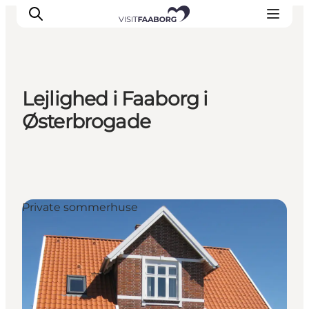
Lejlighed i Faaborg i
Overnatning
Østerbrogade
Spisesteder
Oplevelser
Øhop
Outdoor
Private sommerhuse
Det sker