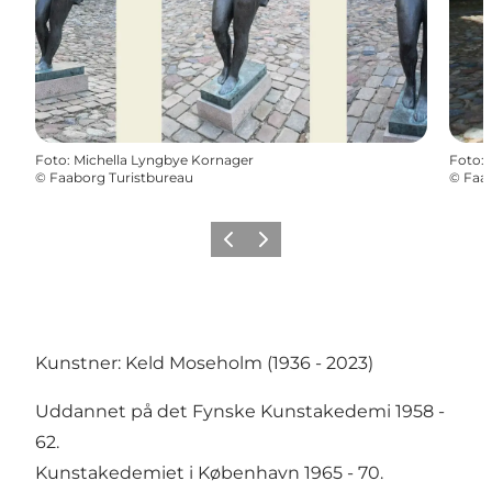
Foto
:
Michella Lyngbye Kornager
Foto
:
©
Faaborg Turistbureau
©
Faab
Forrige billede
Næste billede
Kunstner: Keld Moseholm (1936 - 2023)
Uddannet på det Fynske Kunstakedemi 1958 -
62.
Kunstakedemiet i København 1965 - 70.