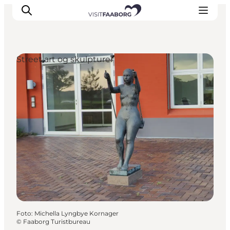
Street art og skulpturer
Overnatning
Spisesteder
Oplevelser
Øhop
Outdoor
Det sker
Foto
:
Michella Lyngbye Kornager
©
Faaborg Turistbureau