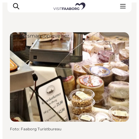
Lokale smagsoplevelser
Overnatning
Spisesteder
Oplevelser
Øhop
Outdoor
Det sker
Foto
:
Faaborg Turistbureau