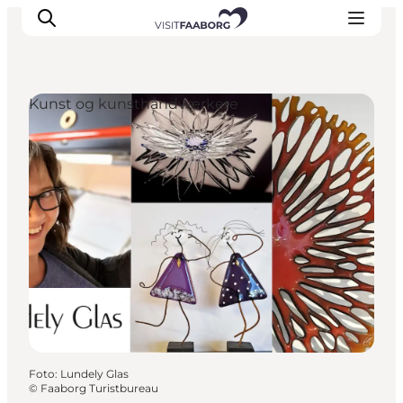
Kunst og kunsthåndværkere
Overnatning
Spisesteder
Oplevelser
Øhop
Outdoor
Det sker
Foto
:
Lundely Glas
©
Faaborg Turistbureau