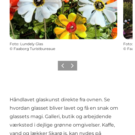
Foto
:
Lundely Glas
Foto
:
©
Faaborg Turistbureaue
©
Faab
Forrige billede
Næste billede
Håndlavet glaskunst direkte fra ovnen. Se
hvordan glasset bliver lavet og få en snak om
glassets magi. Galleri, butik og arbejdende
værksted i dejlige grønne omgivelser. Kaffe,
vand og lækker Skarø is, kan nydes på