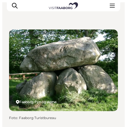
Fortidsminder og ruiner
Overnatning
Spisesteder
Oplevelser
Øhop
Outdoor
Det sker
Faaborg, Fyn og øerne
Foto
:
Faaborg Turistbureau