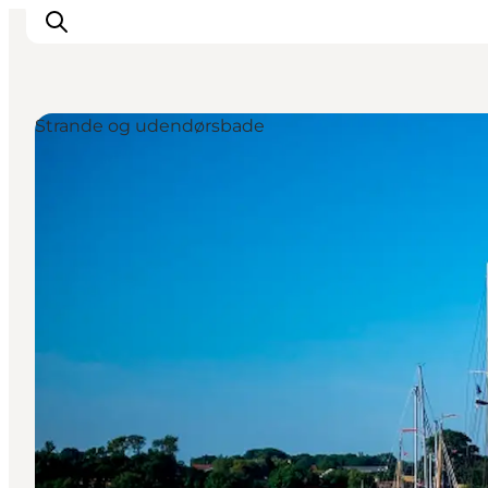
Strande og udendørsbade
Overnatning
Spisesteder
Oplevelser
Øhop
Outdoor
Det sker